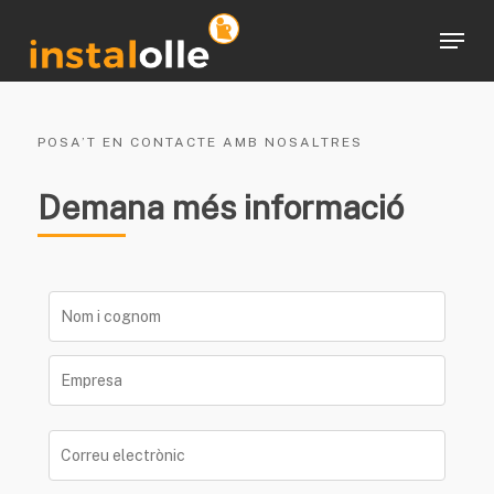
Skip
Menu
to
Close
main
Menu
content
POSA’T EN CONTACTE AMB NOSALTRES
Demana més informació